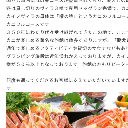
国立公園内には散策コースが整備されており、愛犬との
冬は貸し切りのヴィラ３棟で専用ドッグラン完備で、カ
カイノヴィラの母体は「櫂の詩」
というカニのフルコー
カニフルコースです。
３５０年にわたり代々受け継げれてきたこの地で、
ここ
カニが楽しめる著名な旅館は数多くありますが、
「愛犬
通年で楽しめるアクティビティや貸切のサウナなどもあ
グランピング施設は近年溢れかえっておりますが、カイ
様が５０％
以上となっております。旅館の方もリピータ
何度も通ってくださるお客様に支えていただいています
す。