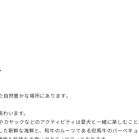
-
た自然豊かな場所にあります
。
賑わいます。
Pやカヤックなどのアクティビティは愛犬と一緒に楽し
むこと
した新鮮な
海鮮と、
和牛のルーツである但馬牛のバーベキュ