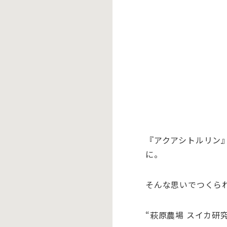
『アクアシトルリン
に。
そんな思いでつくら
“萩原農場 スイカ