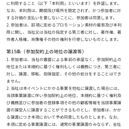
に利用すること（以下「本利用」といいます）を許諾します。
なお、本利用は、期間及び場所を限定されず、かつ参加者に対
する対価の支払いを要しないことに、参加者は同意します。
2. 参加者は、前項に定めるプロモーション素材の撮影及び本利
用に関し、当社又は当社の指定する第三者に対し、著作権、著
作者人格権、肖像権その他の権利を行使しないものとします。
第15条（参加契約上の地位の譲渡等）
1. 参加者は、当社の書面による事前の承諾なく、参加契約上の
地位または本規約に基づく権利もしくは義務につき、第三者に
対し、譲渡、移転、担保設定、その他の処分をすることはでき
ません。
2. 当社は本イベントにかかる事業を他社に譲渡した場合には、
当該事業譲渡に伴い参加契約上の地位、本規約に基づく権利及
び義務並びに参加者の登録事項その他の顧客情報を当該事業譲
渡の譲受人に譲渡することができるものとし、参加者は、かか
る譲渡につき本項において予め同意したものとします。なお、
本項に定める事業譲渡には、通常の事業譲渡のみならず、会社