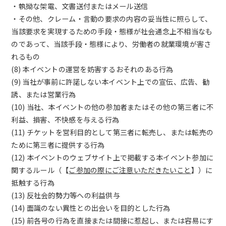
・執拗な架電、文書送付またはメール送信
・その他、クレーム・言動の要求の内容の妥当性に照らして、
当該要求を実現するための手段・態様が社会通念上不相当なも
のであって、当該手段・態様により、労働者の就業環境が害さ
れるもの
(8) 本イベントの運営を妨害するおそれのある行為
(9) 当社が事前に許諾しない本イベント上での宣伝、広告、勧
誘、または営業行為
(10) 当社、本イベントの他の参加者またはその他の第三者に不
利益、損害、不快感を与える行為
(11) チケットを営利目的として第三者に転売し、または転売の
ために第三者に提供する行為
(12) 本イベントのウェブサイト上で掲載する本イベント参加に
関するルール（【
ご参加の際にご注意いただきたいこと
】）に
抵触する行為
(13) 反社会的勢力等への利益供与
(14) 面識のない異性との出会いを目的とした行為
(15) 前各号の行為を直接または間接に惹起し、または容易にす