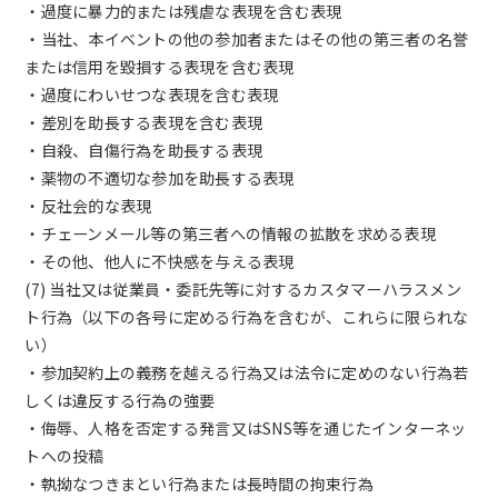
・過度に暴力的または残虐な表現を含む表現
・当社、本イベントの他の参加者またはその他の第三者の名誉
または信用を毀損する表現を含む表現
・過度にわいせつな表現を含む表現
・差別を助長する表現を含む表現
・自殺、自傷行為を助長する表現
・薬物の不適切な参加を助長する表現
・反社会的な表現
・チェーンメール等の第三者への情報の拡散を求める表現
・その他、他人に不快感を与える表現
(7) 当社又は従業員・委託先等に対するカスタマーハラスメン
ト行為（以下の各号に定める行為を含むが、これらに限られな
い）
・参加契約上の義務を越える行為又は法令に定めのない行為若
しくは違反する行為の強要
・侮辱、人格を否定する発言又はSNS等を通じたインターネッ
トへの投稿
・執拗なつきまとい行為または長時間の拘束行為