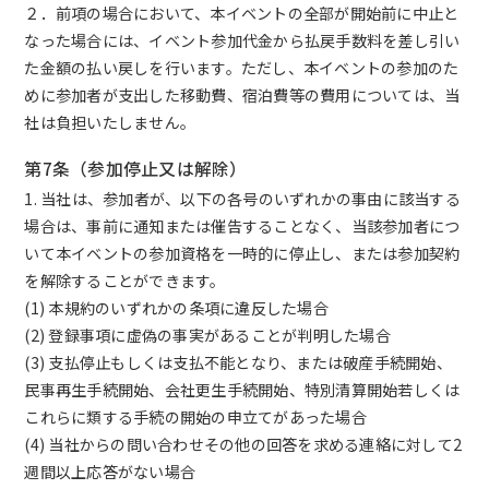
２．前項の場合において、本イベントの全部が開始前に中止と
なった場合には、イベント参加代金から払戻手数料を差し引い
た金額の払い戻しを行います。ただし、本イベントの参加のた
めに参加者が支出した移動費、宿泊費等の費用については、当
社は負担いたしません。
第7条（参加停止又は解除）
1. 当社は、参加者が、以下の各号のいずれかの事由に該当する
場合は、事前に通知または催告することなく、当該参加者につ
いて本イベントの参加資格を一時的に停止し、または参加契約
を解除することができます。
(1) 本規約のいずれかの条項に違反した場合
(2) 登録事項に虚偽の事実があることが判明した場合
(3) 支払停止もしくは支払不能となり、または破産手続開始、
民事再生手続開始、会社更生手続開始、特別清算開始若しくは
これらに類する手続の開始の申立てがあった場合
(4) 当社からの問い合わせその他の回答を求める連絡に対して2
週間以上応答がない場合